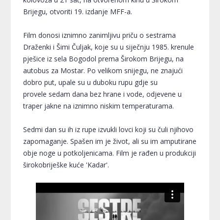
Brijegu, otvoriti 19. izdanje MFF-a.
Film donosi iznimno zanimljivu priču o sestrama
Draženki i Šimi Čuljak, koje su u siječnju 1985. krenule
pješice iz sela Bogodol prema Širokom Brijegu, na
autobus za Mostar. Po velikom snijegu, ne znajući
dobro put, upale su u duboku rupu gdje su
provele sedam dana bez hrane i vode, odjevene u
traper jakne na iznimno niskim temperaturama.
Sedmi dan su ih iz rupe izvukli lovci koji su čuli njihovo
zapomaganje. Spašen im je život, ali su im amputirane
obje noge u potkoljenicama. Film je rađen u produkciji
širokobriješke kuće 'Kadar'.