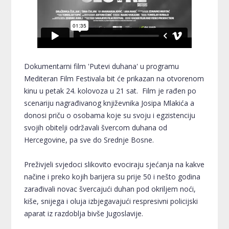
Dokumentarni film 'Putevi duhana' u programu
Mediteran Film Festivala bit će prikazan na otvorenom
kinu u petak 24. kolovoza u 21 sat. Film je rađen po
scenariju nagrađivanog književnika Josipa Mlakića a
donosi priču o osobama koje su svoju i egzistenciju
svojih obitelji održavali švercom duhana od
Hercegovine, pa sve do Srednje Bosne.
Preživjeli svjedoci slikovito evociraju sjećanja na kakve
načine i preko kojih barijera su prije 50 i nešto godina
zarađivali novac švercajući duhan pod okriljem noći,
kiše, snijega i oluja izbjegavajući respresivni policijski
aparat iz razdoblja bivše Jugoslavije.