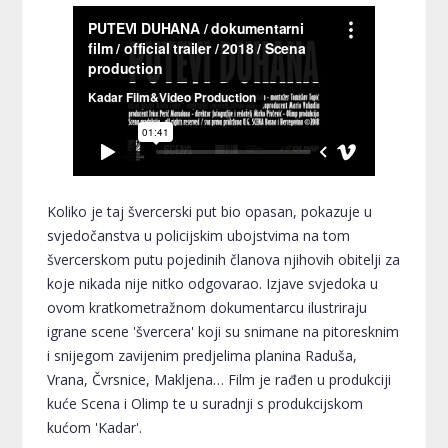
Koliko je taj švercerski put bio opasan, pokazuje u
svjedočanstva u policijskim ubojstvima na tom
švercerskom putu pojedinih članova njihovih obitelji za
koje nikada nije nitko odgovarao. Izjave svjedoka u
ovom kratkometražnom dokumentarcu ilustriraju
igrane scene 'švercera' koji su snimane na pitoresknim
i snijegom zavijenim predjelima planina Raduša,
Vrana, Čvrsnice, Makljena… Film je rađen u produkciji
kuće Scena i Olimp te u suradnji s produkcijskom
kućom 'Kadar'.