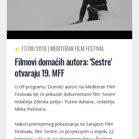
17/08/2018
Filmovi domaćih autora: 'Sestre'
otvaraju 19. MFF
U off programu 'Domaći autori' na Mediteran Film
Festivalu bit će prikazan dokumentarni film 'Sestre'
redatelja Zdenka Jurilja i 'Putevi duhana', redatelja
Mirka Pivčevića.
Nakon premijernog prikazivanja na Sarajevo Film
Festivalu, film 'Sestre' će projekcijom u srijedu 22.
kolovoza u 21 sat, na otvorenom kinu u Širokom