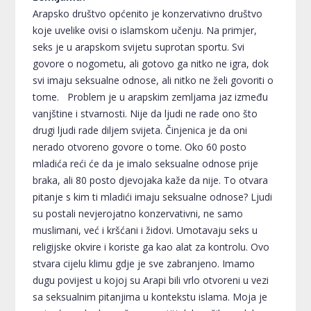
Arapsko društvo općenito je konzervativno društvo
koje uvelike ovisi o islamskom učenju. Na primjer,
seks je u arapskom svijetu suprotan sportu. Svi
govore o nogometu, ali gotovo ga nitko ne igra, dok
svi imaju seksualne odnose, ali nitko ne želi govoriti o
tome. Problem je u arapskim zemljama jaz između
vanjštine i stvarnosti. Nije da ljudi ne rade ono što
drugi ljudi rade diljem svijeta. Činjenica je da oni
nerado otvoreno govore o tome. Oko 60 posto
mladića reći će da je imalo seksualne odnose prije
braka, ali 80 posto djevojaka kaže da nije. To otvara
pitanje s kim ti mladići imaju seksualne odnose? Ljudi
su postali nevjerojatno konzervativni, ne samo
muslimani, već i kršćani i židovi. Umotavaju seks u
religijske okvire i koriste ga kao alat za kontrolu. Ovo
stvara cijelu klimu gdje je sve zabranjeno. Imamo
dugu povijest u kojoj su Arapi bili vrlo otvoreni u vezi
sa seksualnim pitanjima u kontekstu islama. Moja je