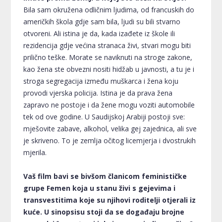
Bila sam okružena odličnim ljudima, od francuskih do
američkih škola gdje sam bila, ljudi su bili stvarno
otvoreni. Ali istina je da, kada izađete iz škole ili
rezidencija gdje većina stranaca živi, stvari mogu biti
prilično teške. Morate se naviknuti na stroge zakone,
kao žena ste obvezni nositi hidžab u javnosti, a tu je i
stroga segregacija između muškarca i žena koju
provodi vjerska policija. Istina je da prava žena
zapravo ne postoje i da žene mogu voziti automobile
tek od ove godine. U Saudijskoj Arabiji postoji sve:
mješovite zabave, alkohol, velika gej zajednica, ali sve
je skriveno. To je zemlja očitog licemjerja i dvostrukih
mjerila.
Vaš film bavi se bivšom članicom feminističke
grupe Femen koja u stanu živi s gejevima i
transvestitima koje su njihovi roditelji otjerali iz
kuće. U sinopsisu stoji da se događaju brojne