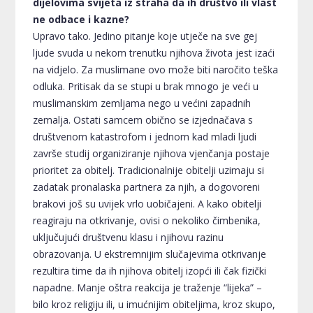
dijelovima svijeta iz straha da ih društvo ili vlast
ne odbace i kazne?
Upravo tako. Jedino pitanje koje utječe na sve gej
ljude svuda u nekom trenutku njihova života jest izaći
na vidjelo. Za muslimane ovo može biti naročito teška
odluka. Pritisak da se stupi u brak mnogo je veći u
muslimanskim zemljama nego u većini zapadnih
zemalja. Ostati samcem obično se izjednačava s
društvenom katastrofom i jednom kad mladi ljudi
završe studij organiziranje njihova vjenčanja postaje
prioritet za obitelj. Tradicionalnije obitelji uzimaju si
zadatak pronalaska partnera za njih, a dogovoreni
brakovi još su uvijek vrlo uobičajeni. A kako obitelji
reagiraju na otkrivanje, ovisi o nekoliko čimbenika,
uključujući društvenu klasu i njihovu razinu
obrazovanja. U ekstremnijim slučajevima otkrivanje
rezultira time da ih njihova obitelj izopći ili čak fizički
napadne. Manje oštra reakcija je traženje “lijeka” –
bilo kroz religiju ili, u imućnijim obiteljima, kroz skupo,