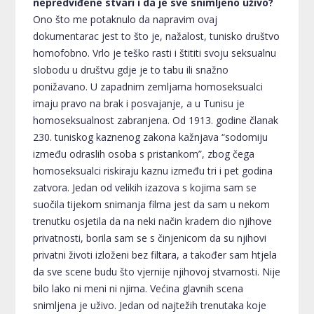
nepredviđene stvari i da je sve snimljeno uživo?
Ono što me potaknulo da napravim ovaj
dokumentarac jest to što je, nažalost, tunisko društvo
homofobno. Vrlo je teško rasti i štititi svoju seksualnu
slobodu u društvu gdje je to tabu ili snažno
ponižavano. U zapadnim zemljama homoseksualci
imaju pravo na brak i posvajanje, a u Tunisu je
homoseksualnost zabranjena. Od 1913. godine članak
230. tuniskog kaznenog zakona kažnjava “sodomiju
između odraslih osoba s pristankom”, zbog čega
homoseksualci riskiraju kaznu između tri i pet godina
zatvora. Jedan od velikih izazova s kojima sam se
suočila tijekom snimanja filma jest da sam u nekom
trenutku osjetila da na neki način kradem dio njihove
privatnosti, borila sam se s činjenicom da su njihovi
privatni životi izloženi bez filtara, a također sam htjela
da sve scene budu što vjernije njihovoj stvarnosti. Nije
bilo lako ni meni ni njima. Većina glavnih scena
snimljena je uživo. Jedan od najtežih trenutaka koje