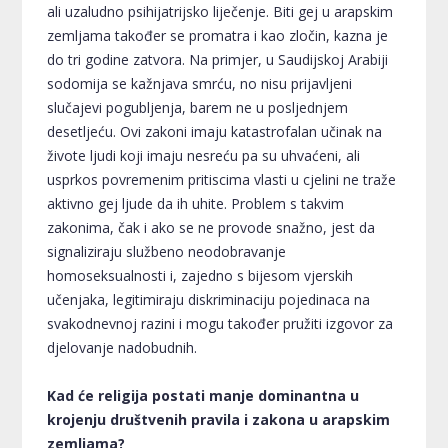
ali uzaludno psihijatrijsko liječenje. Biti gej u arapskim
zemljama također se promatra i kao zločin, kazna je
do tri godine zatvora. Na primjer, u Saudijskoj Arabiji
sodomija se kažnjava smrću, no nisu prijavljeni
slučajevi pogubljenja, barem ne u posljednjem
desetljeću. Ovi zakoni imaju katastrofalan učinak na
živote ljudi koji imaju nesreću pa su uhvaćeni, ali
usprkos povremenim pritiscima vlasti u cjelini ne traže
aktivno gej ljude da ih uhite. Problem s takvim
zakonima, čak i ako se ne provode snažno, jest da
signaliziraju službeno neodobravanje
homoseksualnosti i, zajedno s bijesom vjerskih
učenjaka, legitimiraju diskriminaciju pojedinaca na
svakodnevnoj razini i mogu također pružiti izgovor za
djelovanje nadobudnih.
Kad će religija postati manje dominantna u
krojenju društvenih pravila i zakona u arapskim
zemljama?