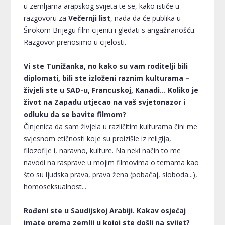
u zemljama arapskog svijeta te se, kako ističe u
razgovoru za
Večernji list
, nada da će publika u
Širokom Brijegu film cijeniti i gledati s angažiranošću.
Razgovor prenosimo u cijelosti.
Vi ste Tunižanka, no kako su vam roditelji bili
diplomati, bili ste izloženi raznim kulturama –
živjeli ste u SAD-u, Francuskoj, Kanadi... Koliko je
život na Zapadu utjecao na vaš svjetonazor i
odluku da se bavite filmom?
Činjenica da sam živjela u različitim kulturama čini me
svjesnom etičnosti koje su proizišle iz religija,
filozofije i, naravno, kulture. Na neki način to me
navodi na rasprave u mojim filmovima o temama kao
što su ljudska prava, prava žena (pobačaj, sloboda...),
homoseksualnost...
Rođeni ste u Saudijskoj Arabiji. Kakav osjećaj
imate prema zemlji u kojoj ste došli na svijet?