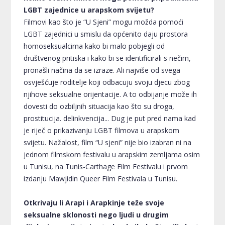
LGBT zajednice u arapskom svijetu?
Filmovi kao što je “U Sjeni” mogu možda pomoći
LGBT zajednici u smislu da općenito daju prostora
homoseksualcima kako bi malo pobjegli od
društvenog pritiska i kako bi se identificirali s nečim,
pronašli načina da se izraze. Ali najviše od svega
osvješćuje roditelje koji odbacuju svoju djecu zbog
njihove seksualne orijentacije. A to odbijanje može ih
dovesti do ozbiljnih situacija kao što su droga,
prostitucija. delinkvencija... Dug je put pred nama kad
je riječ o prikazivanju LGBT filmova u arapskom
svijetu. Nažalost, film “U sjeni” nije bio izabran ni na
jednom filmskom festivalu u arapskim zemljama osim
u Tunisu, na Tunis-Carthage Film Festivalu i prvom
izdanju Mawjidin Queer Film Festivala u Tunisu.
Otkrivaju li Arapi i Arapkinje teže svoje
seksualne sklonosti nego ljudi u drugim