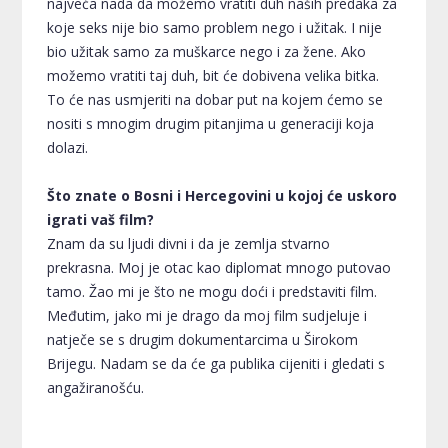
najveća nada da možemo vratiti duh naših predaka za
koje seks nije bio samo problem nego i užitak. I nije
bio užitak samo za muškarce nego i za žene. Ako
možemo vratiti taj duh, bit će dobivena velika bitka.
To će nas usmjeriti na dobar put na kojem ćemo se
nositi s mnogim drugim pitanjima u generaciji koja
dolazi.
Što znate o Bosni i Hercegovini u kojoj će uskoro
igrati vaš film?
Znam da su ljudi divni i da je zemlja stvarno
prekrasna. Moj je otac kao diplomat mnogo putovao
tamo. Žao mi je što ne mogu doći i predstaviti film.
Međutim, jako mi je drago da moj film sudjeluje i
natječe se s drugim dokumentarcima u Širokom
Brijegu. Nadam se da će ga publika cijeniti i gledati s
angažiranošću.