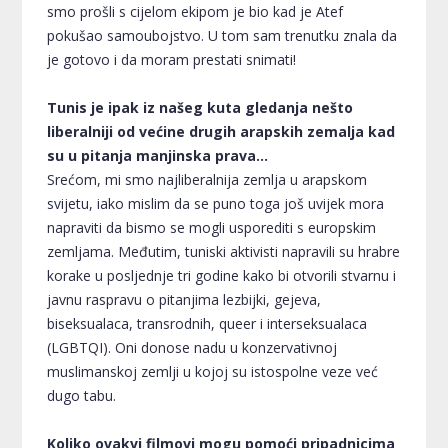
smo prošli s cijelom ekipom je bio kad je Atef
pokušao samoubojstvo. U tom sam trenutku znala da
je gotovo i da moram prestati snimati!
Tunis je ipak iz našeg kuta gledanja nešto
liberalniji od većine drugih arapskih zemalja kad
su u pitanja manjinska prava...
Srećom, mi smo najliberalnija zemlja u arapskom
svijetu, iako mislim da se puno toga još uvijek mora
napraviti da bismo se mogli usporediti s europskim
zemljama. Međutim, tuniski aktivisti napravili su hrabre
korake u posljednje tri godine kako bi otvorili stvarnu i
javnu raspravu o pitanjima lezbijki, gejeva,
biseksualaca, transrodnih, queer i interseksualaca
(LGBTQI). Oni donose nadu u konzervativnoj
muslimanskoj zemlji u kojoj su istospolne veze već
dugo tabu.
Koliko ovakvi filmovi mogu pomoći pripadnicima