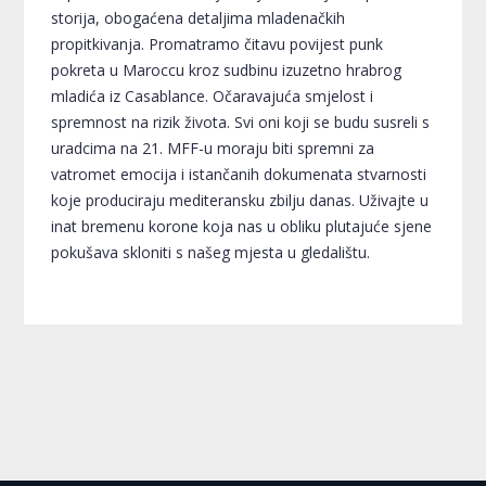
storija, obogaćena detaljima mladenačkih
propitkivanja. Promatramo čitavu povijest punk
pokreta u Maroccu kroz sudbinu izuzetno hrabrog
mladića iz Casablance. Očaravajuća smjelost i
spremnost na rizik života. Svi oni koji se budu susreli s
uradcima na 21. MFF-u moraju biti spremni za
vatromet emocija i istančanih dokumenata stvarnosti
koje produciraju mediteransku zbilju danas. Uživajte u
inat bremenu korone koja nas u obliku plutajuće sjene
pokušava skloniti s našeg mjesta u gledalištu.