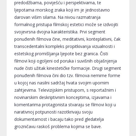
predodžbama, poviješću i perspektivama, te
ljepotama morskog zraka koji im je jednostavno
darovan višim silama. Na nivou razmatranja
formalnog pristupa filmskoj estetici može se izdvojiti
svojevrsna dvojna karakteristika. Prvi segment
ponuđenih filmova čine, meditativni, konteplativni, čak
transcedentalni kompleks propitkivanja vizualnosti i
estetskog promišljanja ljepote bez granica. Čisti
filmovi koji ogoljeni od poruka i suvišnih objašnjenja
nude čisti užitak kinestetičke formacije. Drugi segment
ponuđenih filmova čini dio tzv. filmova nemirne forme
u kojoj nas nasilni sadržaj hvata svojim upornim
zahtjevima. Televizijskim pristupom, s reportažnim i
novinarskim deskriptivnim konceptima, izjavama i
komentarima protagonista stvaraju se filmovi koji u
narativnoj potpunosti razotkrivaju svoju
dokumentarnost i bacaju tako pred gledatelja
grozničavu raskoš problema kojima se bave.