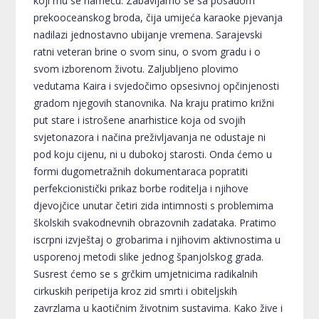
koji mu se nameću. Zabavljamo se sa posadom
prekooceanskog broda, čija umijeća karaoke pjevanja
nadilazi jednostavno ubijanje vremena. Sarajevski
ratni veteran brine o svom sinu, o svom gradu i o
svom izborenom životu. Zaljubljeno plovimo
vedutama Kaira i svjedočimo opsesivnoj opčinjenosti
gradom njegovih stanovnika. Na kraju pratimo križni
put stare i istrošene anarhistice koja od svojih
svjetonazora i načina preživljavanja ne odustaje ni
pod koju cijenu, ni u dubokoj starosti. Onda ćemo u
formi dugometražnih dokumentaraca popratiti
perfekcionistički prikaz borbe roditelja i njihove
djevojčice unutar četiri zida intimnosti s problemima
školskih svakodnevnih obrazovnih zadataka. Pratimo
iscrpni izvještaj o grobarima i njihovim aktivnostima u
usporenoj metodi slike jednog španjolskog grada.
Susrest ćemo se s grčkim umjetnicima radikalnih
cirkuskih peripetija kroz zid smrti i obiteljskih
zavrzlama u kaotičnim životnim sustavima. Kako žive i