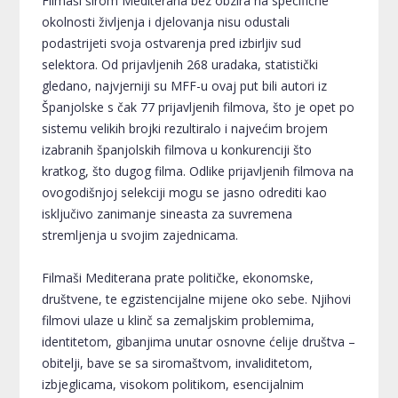
Filmaši širom Mediterana bez obzira na specifične
okolnosti življenja i djelovanja nisu odustali
podastrijeti svoja ostvarenja pred izbirljiv sud
selektora. Od prijavljenih 268 uradaka, statistički
gledano, najvjerniji su MFF-u ovaj put bili autori iz
Španjolske s čak 77 prijavljenih filmova, što je opet po
sistemu velikih brojki rezultiralo i najvećim brojem
izabranih španjolskih filmova u konkurenciji što
kratkog, što dugog filma. Odlike prijavljenih filmova na
ovogodišnjoj selekciji mogu se jasno odrediti kao
isključivo zanimanje sineasta za suvremena
stremljenja u svojim zajednicama.
Filmaši Mediterana prate političke, ekonomske,
društvene, te egzistencijalne mijene oko sebe. Njihovi
filmovi ulaze u klinč sa zemaljskim problemima,
identitetom, gibanjima unutar osnovne ćelije društva –
obitelji, bave se sa siromaštvom, invaliditetom,
izbjeglicama, visokom politikom, esencijalnim