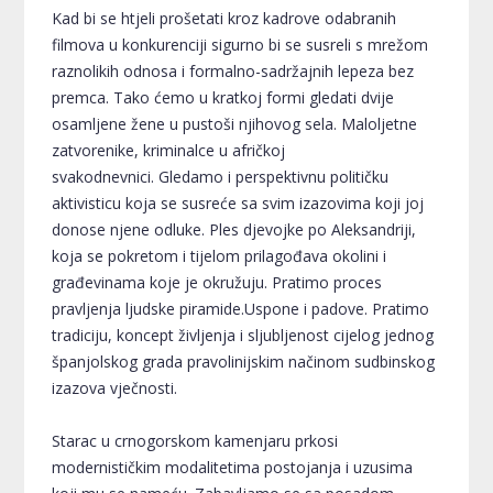
Kad bi se htjeli prošetati kroz kadrove odabranih
filmova u konkurenciji sigurno bi se susreli s mrežom
raznolikih odnosa i formalno-sadržajnih lepeza bez
premca. Tako ćemo u kratkoj formi gledati dvije
osamljene žene u pustoši njihovog sela. Maloljetne
zatvorenike, kriminalce u afričkoj
svakodnevnici. Gledamo i perspektivnu političku
aktivisticu koja se susreće sa svim izazovima koji joj
donose njene odluke. Ples djevojke po Aleksandriji,
koja se pokretom i tijelom prilagođava okolini i
građevinama koje je okružuju. Pratimo proces
pravljenja ljudske piramide.Uspone i padove. Pratimo
tradiciju, koncept življenja i sljubljenost cijelog jednog
španjolskog grada pravolinijskim načinom sudbinskog
izazova vječnosti.
Starac u crnogorskom kamenjaru prkosi
modernističkim modalitetima postojanja i uzusima