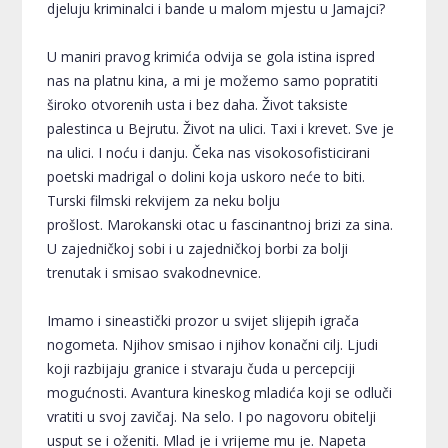
djeluju kriminalci i bande u malom mjestu u Jamajci?
U maniri pravog krimića odvija se gola istina ispred
nas na platnu kina, a mi je možemo samo popratiti
široko otvorenih usta i bez daha. Život taksiste
palestinca u Bejrutu. Život na ulici. Taxi i krevet. Sve je
na ulici. I noću i danju. Čeka nas visokosofisticirani
poetski madrigal o dolini koja uskoro neće to biti.
Turski filmski rekvijem za neku bolju
prošlost. Marokanski otac u fascinantnoj brizi za sina.
U zajedničkoj sobi i u zajedničkoj borbi za bolji
trenutak i smisao svakodnevnice.
Imamo i sineastički prozor u svijet slijepih igrača
nogometa. Njihov smisao i njihov konačni cilj. Ljudi
koji razbijaju granice i stvaraju čuda u percepciji
mogućnosti. Avantura kineskog mladića koji se odluči
vratiti u svoj zavičaj. Na selo. I po nagovoru obitelji
usput se i oženiti. Mlad je i vrijeme mu je. Napeta